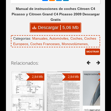
Manual de instrucciones de coches Citroen C4
Picasso y Citroen Grand C4 Picasso 2009 Descargar
Gratis
Descargar
5,06 Mb
Categorias:
Manuales
,
Automóviles
,
Coches
,
Coches
Europeos
,
Coches Franceses
,
Monovolúmenes
,
Citroen
,
Citroen C4
,
Citroen C4 Picasso
,
Citroen
MOSTRAR
Grand C4 Picasso
Relacionados:
2,84 Mb
2,84 Mb
10,7