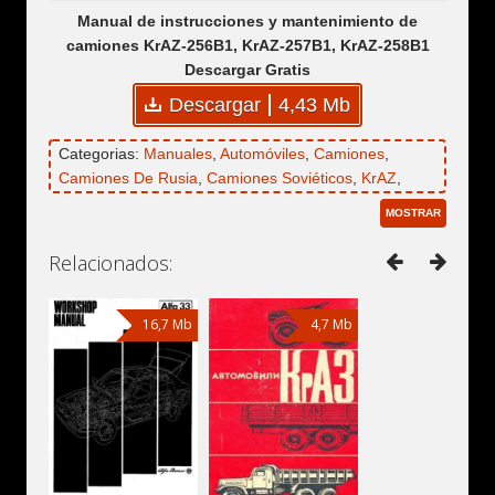
Manual de instrucciones y mantenimiento de
camiones KrAZ-256B1, KrAZ-257B1, KrAZ-258B1
Descargar Gratis
Descargar
4,43 Mb
Categorias:
Manuales
,
Automóviles
,
Camiones
,
Camiones De Rusia
,
Camiones Soviéticos
,
KrAZ
,
KrAZ-256B1
,
KrAZ-257B1
,
KrAZ-258B1
MOSTRAR
Relacionados:
16,7 Mb
4,7 Mb