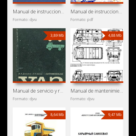
Manual de instrucciones y mantenimiento de camión UrAL-375D
Manual de instrucciones de automóviles UAZ-3741, UAZ-3962,
Formato: djvu
Formato: pdf
3,89 Mb
4,88 Mb
Manual de servicio y reparación de automóviles UAZ-451M y
Manual de mantenimiento y reparación de automóviles
Formato: djvu
Formato: djvu
8,64 Mb
9,47 Mb