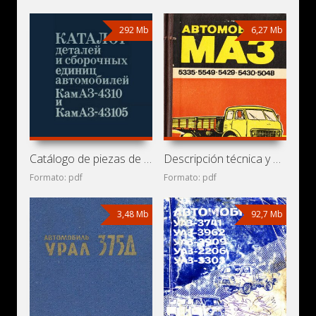
292 Mb
6,27 Mb
Catálogo de piezas de repuesto de camiones KamAZ-4310,
Descripción técnica y manual de instrucciones de camiones
Formato: pdf
Formato: pdf
3,48 Mb
92,7 Mb