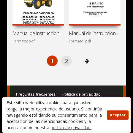
Manual de instrucciones de camiones mineros BelAZ-7540 y
Manual de instrucciones de camiones BelAZ-7547
Formato: pdf
Formato: pdf
1
2
Preguntas frecuentes
Política de privacidad
Este sitio web utiliza cookies para que usted
Términos de uso
DMCA
Contacto
tenga la mejor experiencia de usuario. Si continúa
navegando está dando su consentimiento para la
Aceptar
Copyright © 2017-2025. Manuales de Usuario, Manuales de
aceptación de las mencionadas cookies y la
Instrucciones (Reparación) y Mantenimiento, Manuales de
Taller para Vehículos - AvtoBase.Com
aceptación de nuestra
política de privacidad.