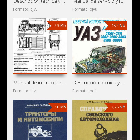
Descripción técnica y manual de instrucciones de
Manual de servicio y reparación de automóviles UAZ-31512,
Formato: djvu
Formato: djvu
7,3 Mb
48,2 Mb
Manual de instrucciones y mantenimiento de automóviles
Descripción técnica y manual de instrucciones de
Formato: djvu
Formato: pdf
10 Mb
2,76 Mb