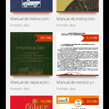
Manual de instrucciones y mantenimiento T-150K, DT-75MV,
Manual de instrucciones y mantenimiento de automóviles
Formato: djvu
Formato: djvu
30,1 Mb
5,13 Mb
Manual de reparación de camiones KamAZ-4310, KamAZ-43101,
Manual de servicio y reparación de camiones KamAZ-5320,
Formato: djvu
Formato: djvu
16,2 Mb
35,3 Mb