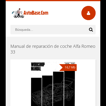
Manual de reparación de coche Alfa Romeo
33
16,7 Mb