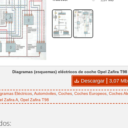
Diagramas (esquemas) eléctricos de coche Opel Zafira T98 
Descargar
3,07 Mb
gramas Eléctricos
,
Automóviles
,
Coches
,
Coches Europeos
,
Coches A
l Zafira A
,
Opel Zafira T98
dos: