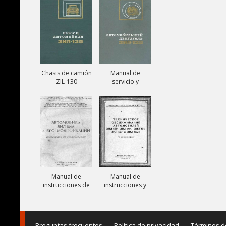
131V
Chasis de camión
Manual de
ZIL-130
servicio y
reparación de
motor ZIL-130
Manual de
Manual de
instrucciones de
instrucciones y
camiones ZIL-
mantenimiento
164A
de camiones ZIL-
150, ZIL-151, ZIL-
157,
Preguntas frecuentes
Política de privacidad
Términos d