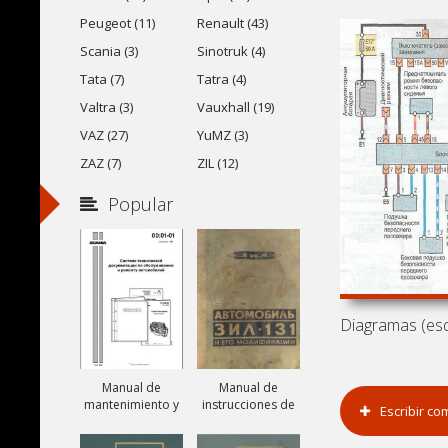
Peugeot (11)
Renault (43)
Scania (3)
Sinotruk (4)
Tata (7)
Tatra (4)
Valtra (3)
Vauxhall (19)
VAZ (27)
YuMZ (3)
ZAZ (7)
ZIL (12)
Popular
Manual de
Manual de
mantenimiento y
instrucciones de
Escribir co
reparación de
camiones ZIL-131,
camiones Scania
ZIL-131A y ZIL-