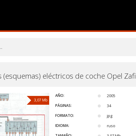
 (esquemas) eléctricos de coche Opel Zafir
AÑO:
2005
3,07 Mb
PÁGINAS:
34
FORMATO:
jpg
IDIOMA:
ruso
TAMAÑO:
3,07 Mb