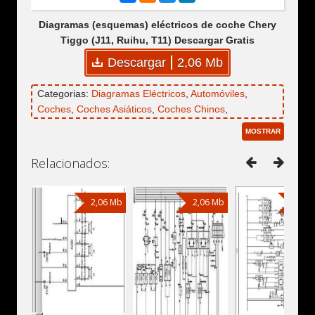
Diagramas (esquemas) eléctricos de coche Chery
Tiggo (J11, Ruihu, T11) Descargar Gratis
Descargar
2,06 Mb
Categorias:
Diagramas Eléctricos
,
Automóviles
,
Coches
,
Coches Asiáticos
,
Coches Chinos
,
Todocaminos
,
Chery
,
Chery J11
,
Chery T11
,
Chery
MOSTRAR
Ruihu
,
Chery Tiggo
Relacionados:
2,06 Mb
2,06 Mb
2,06