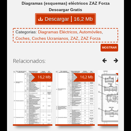
Diagramas (esquemas) eléctricos ZAZ Forza
Descargar Gratis
Descargar
16,2 Mb
Categorias:
Diagramas Eléctricos
,
Automóviles
,
Coches
,
Coches Ucranianos
,
ZAZ
,
ZAZ Forza
MOSTRAR
Relacionados:
16,2 Mb
16,2 Mb
16,2