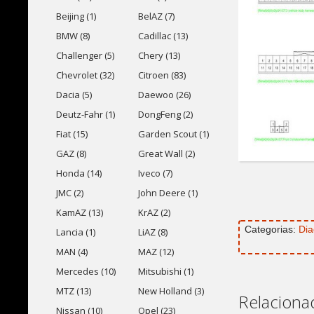
Beijing (1)
BelAZ (7)
BMW (8)
Cadillac (13)
Challenger (5)
Chery (13)
Chevrolet (32)
Citroen (83)
Dacia (5)
Daewoo (26)
Deutz-Fahr (1)
DongFeng (2)
Fiat (15)
Garden Scout (1)
GAZ (8)
Great Wall (2)
Honda (14)
Iveco (7)
JMC (2)
John Deere (1)
KamAZ (13)
KrAZ (2)
Categorias:
Dia
Lancia (1)
LiAZ (8)
MAN (4)
MAZ (12)
Mercedes (10)
Mitsubishi (1)
MTZ (13)
New Holland (3)
Relaciona
Nissan (10)
Opel (23)