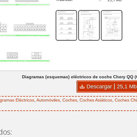
Diagramas (esquemas) eléctricos de coche Chery QQ (C
Descargar
25,1 Mb
gramas Eléctricos
,
Automóviles
,
Coches
,
Coches Asiáticos
,
Coches Ch
dos: