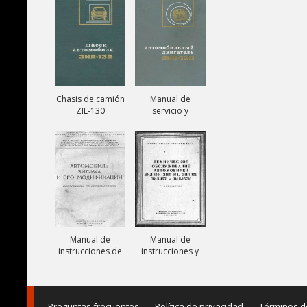
131V
Chasis de camión
Manual de
ZIL-130
servicio y
reparación de
motor ZIL-130
Manual de
Manual de
instrucciones de
instrucciones y
camiones ZIL-
mantenimiento
164A
de camiones ZIL-
150, ZIL-151, ZIL-
157,
Preguntas frecuentes
Política de privacidad
Términos d