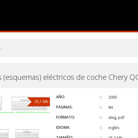
 (esquemas) eléctricos de coche Chery Q
AÑO:
2005
25,1 Mb
PÁGINAS:
84
FORMATO:
dwg, pdf
IDIOMA:
inglés
TAMAÑO:
25,1 Mb