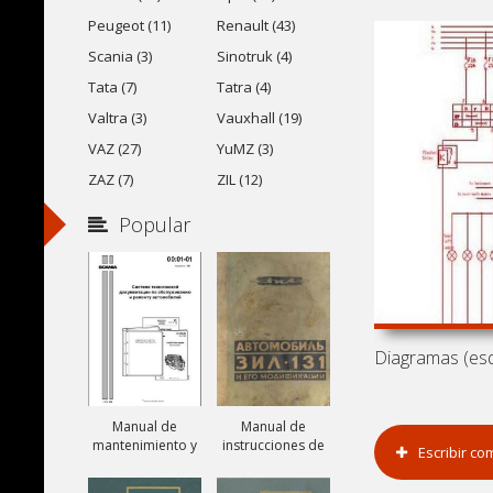
Peugeot (11)
Renault (43)
Scania (3)
Sinotruk (4)
Tata (7)
Tatra (4)
Valtra (3)
Vauxhall (19)
VAZ (27)
YuMZ (3)
ZAZ (7)
ZIL (12)
Popular
Manual de
Manual de
mantenimiento y
instrucciones de
Escribir co
reparación de
camiones ZIL-131,
camiones Scania
ZIL-131A y ZIL-