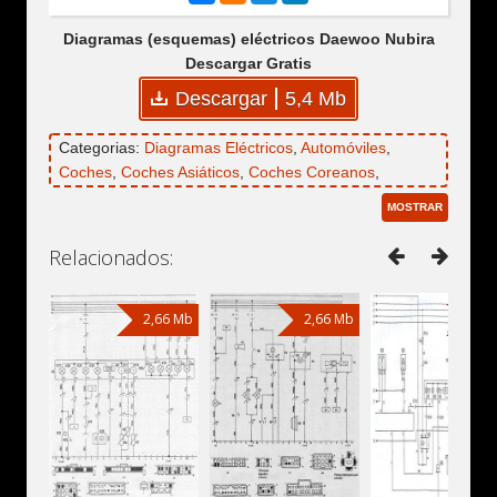
Diagramas (esquemas) eléctricos Daewoo Nubira
Descargar Gratis
Descargar
5,4 Mb
Categorias:
Diagramas Eléctricos
,
Automóviles
,
Coches
,
Coches Asiáticos
,
Coches Coreanos
,
Daewoo
,
Daewoo Nubira
MOSTRAR
Relacionados:
2,66 Mb
2,66 Mb
0,7