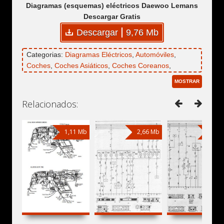
Diagramas (esquemas) eléctricos Daewoo Lemans
Descargar Gratis
Descargar
9,76 Mb
Categorias:
Diagramas Eléctricos
,
Automóviles
,
Coches
,
Coches Asiáticos
,
Coches Coreanos
,
Daewoo
,
Daewoo Lemans
MOSTRAR
Relacionados:
1,11 Mb
2,66 Mb
2,66