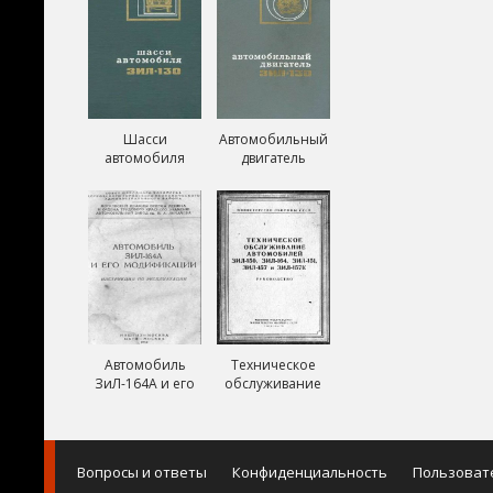
Шасси
Автомобильный
автомобиля
двигатель
ЗиЛ-130
ЗиЛ-130
Автомобиль
Техническое
ЗиЛ-164А и его
обслуживание
модификации
автомобилей
ЗиЛ-150,
ЗиЛ-151,
ЗиЛ-157,
Вопросы и ответы
Конфиденциальность
Пользоват
ЗиЛ-157К и