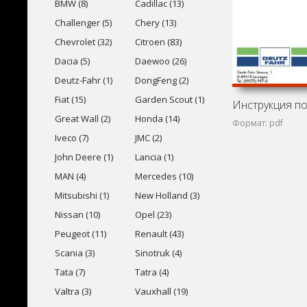
BMW (8)
Cadillac (13)
Challenger (5)
Chery (13)
Chevrolet (32)
Citroen (83)
Dacia (5)
Daewoo (26)
Deutz-Fahr (1)
DongFeng (2)
Fiat (15)
Garden Scout (1)
Great Wall (2)
Honda (14)
Формат: pdf
Iveco (7)
JMC (2)
John Deere (1)
Lancia (1)
MAN (4)
Mercedes (10)
Mitsubishi (1)
New Holland (3)
Nissan (10)
Opel (23)
Peugeot (11)
Renault (43)
Scania (3)
Sinotruk (4)
Tata (7)
Tatra (4)
Valtra (3)
Vauxhall (19)