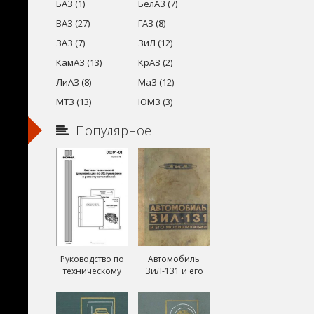
БАЗ (1)
БелАЗ (7)
ВАЗ (27)
ГАЗ (8)
ЗАЗ (7)
ЗиЛ (12)
КамАЗ (13)
КрАЗ (2)
ЛиАЗ (8)
МаЗ (12)
МТЗ (13)
ЮМЗ (3)
Популярное
Руководство по
Автомобиль
техническому
ЗиЛ-131 и его
обслуживанию и
модификации
ремонту Скания
ЗиЛ-131А и
(Scania)
ЗиЛ-131В