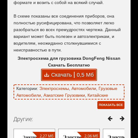
формате и возить с собой на всякий случай.
В схеме показаны все соединения приборов, она
полностью русифицирована, что позволяет легко
разобраться во всех премудростях чертежа. Данный
вариант может быть полезен и автоэлектрикам, и
водителям, неожиданно столкнувшимися с
неисправностью в пути.
Электросхема для грузовика DongFeng Nissan
Скачать Бесплатно
Скачать
0,5 Мб
Категории:
Электросхемы
,
Автомобили
,
Грузовые
Автомобили
,
Азиатские Грузовики
,
Китайские
Грузовики
,
Самосвалы
,
DongFeng
,
DongFeng
ПОКАЗАТЬ ВСЕ
Nissan
,
Nissan
Другие:
2,27 Мб
2,06 Мб
20