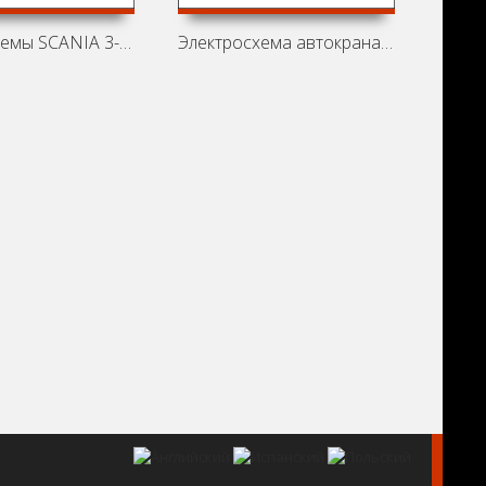
Электросхемы SCANIA 3-series
Электросхема автокрана КС-45719