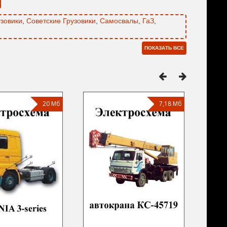
зовики
,
Советские Грузовики
,
Самосвалы
,
ГаЗ
,
ПОКАЗАТЬ ВСЕ
20 Мб
7,18 Мб