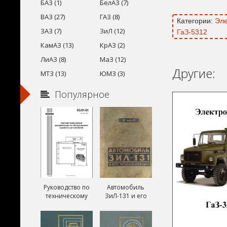
БАЗ (1)
БелАЗ (7)
ВАЗ (27)
ГАЗ (8)
Категории:
Эле
ЗАЗ (7)
ЗиЛ (12)
ГаЗ-5312
КамАЗ (13)
КрАЗ (2)
ЛиАЗ (8)
МаЗ (12)
Другие:
МТЗ (13)
ЮМЗ (3)
Популярное
Руководство по
Автомобиль
техническому
ЗиЛ-131 и его
обслуживанию и
модификации
ремонту Скания
ЗиЛ-131А и
(Scania)
ЗиЛ-131В