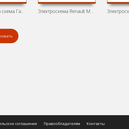
Электрическая схема ГаЗ-3309
Электросхема Renault Magnum
ровать
ельское соглашение
Правообладателям
Контакты