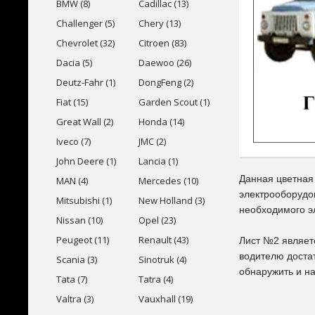
BMW (8)
Cadillac (13)
Challenger (5)
Chery (13)
Chevrolet (32)
Citroen (83)
Dacia (5)
Daewoo (26)
Deutz-Fahr (1)
DongFeng (2)
Fiat (15)
Garden Scout (1)
Great Wall (2)
Honda (14)
Iveco (7)
JMC (2)
John Deere (1)
Lancia (1)
Данная цветная
MAN (4)
Mercedes (10)
электрооборудо
Mitsubishi (1)
New Holland (3)
необходимого э
Nissan (10)
Opel (23)
Peugeot (11)
Renault (43)
Лист №2 являет
водителю доста
Scania (3)
Sinotruk (4)
обнаружить и на
Tata (7)
Tatra (4)
Valtra (3)
Vauxhall (19)