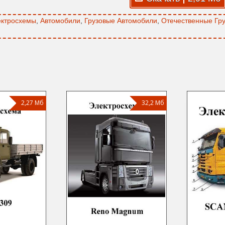
ктросхемы
,
Автомобили
,
Грузовые Автомобили
,
Отечественные Гру
2,27 Мб
32,2 Мб