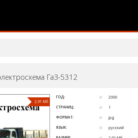
электросхема ГаЗ-5312
ГОД:
2000
2,91 Мб
СТРАНИЦ:
1
ФОРМАТ:
jpg
ЯЗЫК:
русский
РАЗМЕР:
2,91 Мб