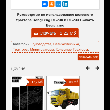
Руководство по использованию колесного
трактора DongFeng DF-240 и DF-244 Скачать
Бесплатно
Скачать
1,22 Мб
Категории:
Руководства
,
Сельхозтехника
,
Тракторы
,
Минитракторы
,
Колесные Тракторы
,
Азиатские Тракторы
,
Китайские Тракторы
,
ПОКАЗАТЬ ВСЕ
DongFeng
,
DongFeng DF-240
,
DongFeng DF-244
Другие:
16,7 Мб
0,5 Мб