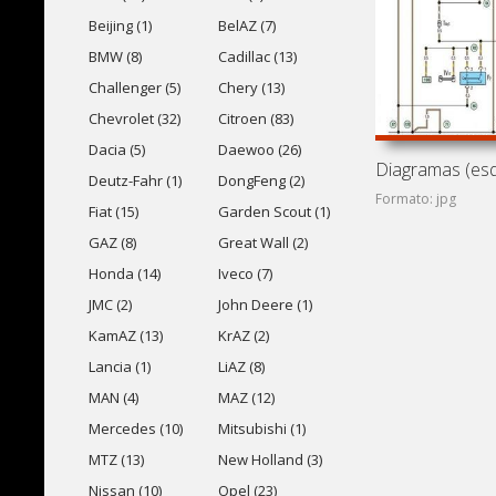
Beijing (1)
BelAZ (7)
BMW (8)
Cadillac (13)
Challenger (5)
Chery (13)
Chevrolet (32)
Citroen (83)
Dacia (5)
Daewoo (26)
Deutz-Fahr (1)
DongFeng (2)
Formato: jpg
Fiat (15)
Garden Scout (1)
GAZ (8)
Great Wall (2)
Honda (14)
Iveco (7)
JMC (2)
John Deere (1)
KamAZ (13)
KrAZ (2)
Lancia (1)
LiAZ (8)
MAN (4)
MAZ (12)
Mercedes (10)
Mitsubishi (1)
MTZ (13)
New Holland (3)
Nissan (10)
Opel (23)