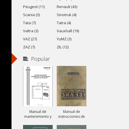
Peugeot (11)
Renault (43)
Scania (3)
Sinotruk (4)
Tata (7)
Tatra (4)
Valtra (3)
Vauxhall (19)
VAZ (27)
YuMZ (3)
ZAZ (7)
ZIL (12)
Popular
Manual de
Manual de
mantenimiento y
instrucciones de
reparación de
camiones ZIL-131,
camiones Scania
ZIL-131A y ZIL-