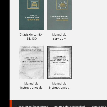
131V
Chasis de camión
Manual de
ZIL-130
servicio y
reparación de
motor ZIL-130
Manual de
Manual de
instrucciones de
instrucciones y
camiones ZIL-
mantenimiento
164A
de camiones ZIL-
150, ZIL-151, ZIL-
157,
Preguntas frecuentes
Política de privacidad
Términos d