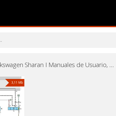
Coche Volkswagen Sharan I Manuales de Usuario, Manuales de Instrucciones (Reparación) y Mantenimiento Descargar Gratis
3,11 Mb