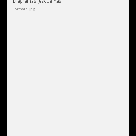
Diagramas (esquemas) eléctricos de coche Vauxhall Zafira A
Formato: jpg