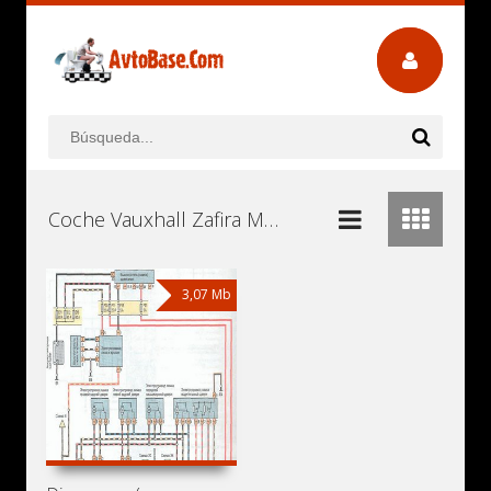
Coche Vauxhall Zafira Manuales de Usuario, Manuales de Instrucciones (Reparación) y Mantenimiento Descargar Gratis
3,07 Mb