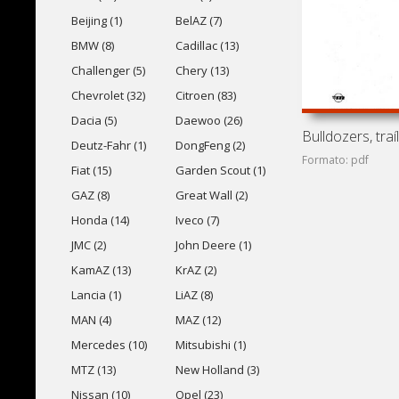
Beijing (1)
BelAZ (7)
BMW (8)
Cadillac (13)
Challenger (5)
Chery (13)
Chevrolet (32)
Citroen (83)
Dacia (5)
Daewoo (26)
Deutz-Fahr (1)
DongFeng (2)
Formato: pdf
Fiat (15)
Garden Scout (1)
GAZ (8)
Great Wall (2)
Honda (14)
Iveco (7)
JMC (2)
John Deere (1)
KamAZ (13)
KrAZ (2)
Lancia (1)
LiAZ (8)
MAN (4)
MAZ (12)
Mercedes (10)
Mitsubishi (1)
MTZ (13)
New Holland (3)
Nissan (10)
Opel (23)