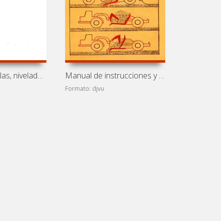
Bulldozers, traíllas, niveladoras: Manual de instrucciones
Manual de instrucciones y mantenimiento de traíllas DZ-11P
Formato: djvu