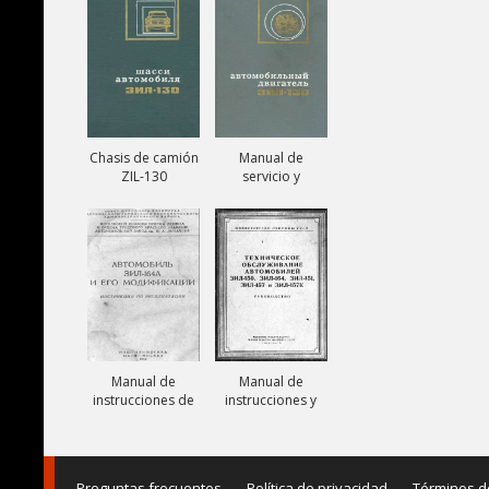
131V
Chasis de camión
Manual de
ZIL-130
servicio y
reparación de
motor ZIL-130
Manual de
Manual de
instrucciones de
instrucciones y
camiones ZIL-
mantenimiento
164A
de camiones ZIL-
150, ZIL-151, ZIL-
157,
Preguntas frecuentes
Política de privacidad
Términos d