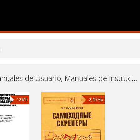
Traíllas Manuales de Usuario, Manuales de Instrucciones (Reparación) y Mantenimiento Descargar Gratis
12 Mb
2,40 Mb