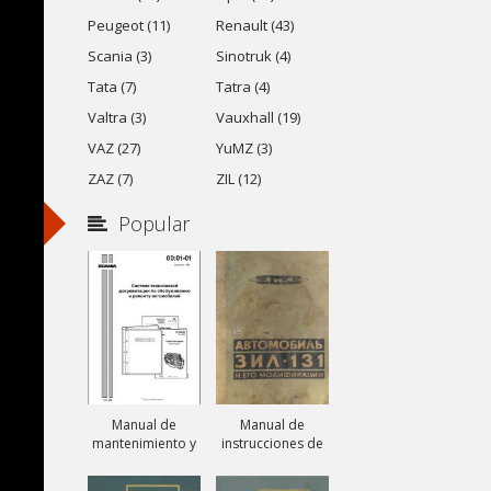
Peugeot (11)
Renault (43)
Scania (3)
Sinotruk (4)
Tata (7)
Tatra (4)
Valtra (3)
Vauxhall (19)
VAZ (27)
YuMZ (3)
ZAZ (7)
ZIL (12)
Popular
Manual de
Manual de
mantenimiento y
instrucciones de
reparación de
camiones ZIL-131,
camiones Scania
ZIL-131A y ZIL-