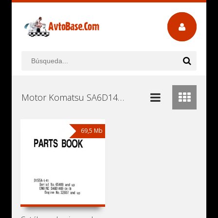
Motor Komatsu SA6D140E-2A-7D Manuales de Usuario, Manuales de Instrucciones (Reparación) y Mantenimiento Descargar Gratis
69,5 Mb