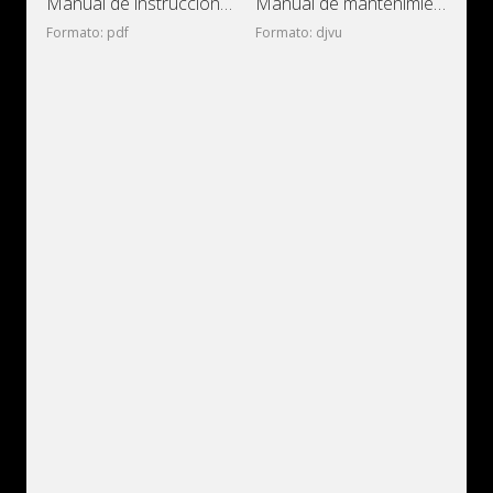
Manual de instrucciones de automóviles UAZ-3741, UAZ-3962,
Manual de mantenimiento y reparación de automóviles
Formato: pdf
Formato: djvu