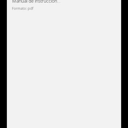
Manual de instrucciones y mantenimiento de bulldozers
Formato: pdf