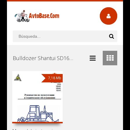
Bulldozer Shantui SD16S Manuales de Usuario, Manuales de Instrucciones (Reparación) y Mantenimiento Descargar Gratis
7,18 Mb