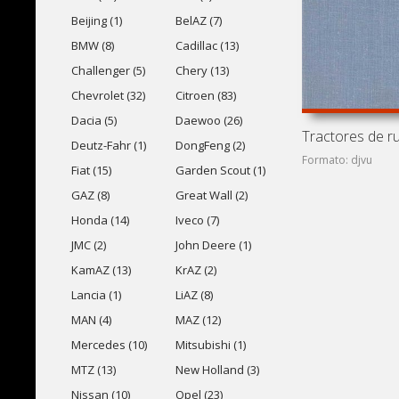
Beijing (1)
BelAZ (7)
BMW (8)
Cadillac (13)
Challenger (5)
Chery (13)
Chevrolet (32)
Citroen (83)
Dacia (5)
Daewoo (26)
Deutz-Fahr (1)
DongFeng (2)
Formato: djvu
Fiat (15)
Garden Scout (1)
GAZ (8)
Great Wall (2)
Honda (14)
Iveco (7)
JMC (2)
John Deere (1)
KamAZ (13)
KrAZ (2)
Lancia (1)
LiAZ (8)
MAN (4)
MAZ (12)
Mercedes (10)
Mitsubishi (1)
MTZ (13)
New Holland (3)
Nissan (10)
Opel (23)