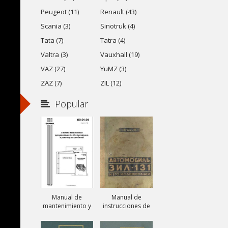
Peugeot (11)
Renault (43)
Scania (3)
Sinotruk (4)
Tata (7)
Tatra (4)
Valtra (3)
Vauxhall (19)
VAZ (27)
YuMZ (3)
ZAZ (7)
ZIL (12)
Popular
Manual de
Manual de
mantenimiento y
instrucciones de
reparación de
camiones ZIL-131,
camiones Scania
ZIL-131A y ZIL-