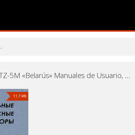
Tractor MTZ-5M «Belarús» Manuales de Usuario, Manuales de Instrucciones (Reparación) y Mantenimiento Descargar Gratis
11,7 Mb