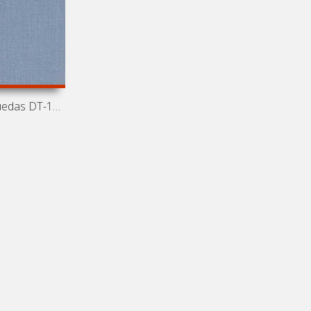
Tractores de ruedas DT-14, DT-20, DT-24, T-28, MTZ-2,