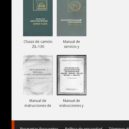
131V
Chasis de camión
Manual de
ZIL-130
servicio y
reparación de
motor ZIL-130
Manual de
Manual de
instrucciones de
instrucciones y
camiones ZIL-
mantenimiento
164A
de camiones ZIL-
150, ZIL-151, ZIL-
157,
Preguntas frecuentes
Política de privacidad
Términos d