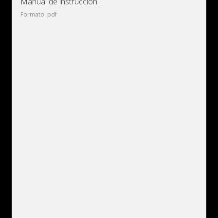
Manual de instrucciones de autobús Mercedes-Benz OC500LE
Formato: pdf