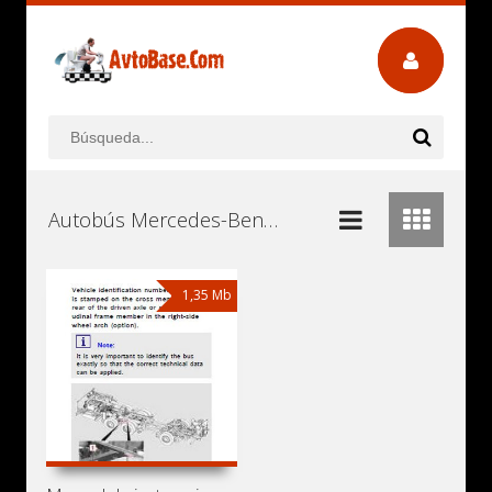
Autobús Mercedes-Benz OC500LE Manuales de Usuario, Manuales de Instrucciones (Reparación) y Mantenimiento Descargar Gratis
1,35 Mb