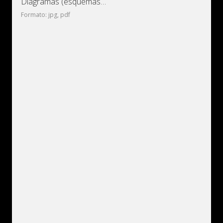
Diagramas (esquemas) eléctricos Kish Khodro Veek
Formato: jpg, pdf