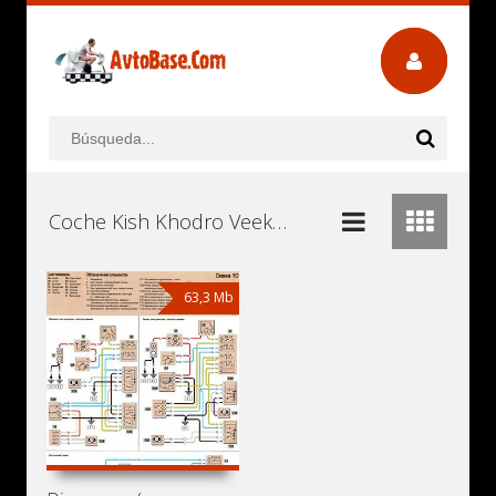
Coche Kish Khodro Veek Manuales de Usuario, Manuales de Instrucciones (Reparación) y Mantenimiento Descargar Gratis
63,3 Mb