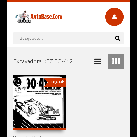
Excavadora KEZ EO-4121B Manuales de Usuario, Manuales de Instrucciones (Reparación) y Mantenimiento Descargar Gratis
10,6 Mb