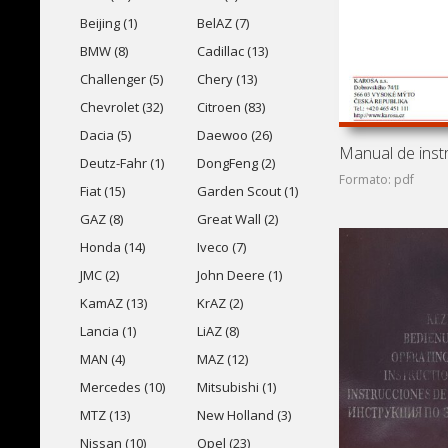
Beijing (1)
BelAZ (7)
BMW (8)
Cadillac (13)
Challenger (5)
Chery (13)
Chevrolet (32)
Citroen (83)
Dacia (5)
Daewoo (26)
Deutz-Fahr (1)
DongFeng (2)
Formato: pdf
Fiat (15)
Garden Scout (1)
GAZ (8)
Great Wall (2)
Honda (14)
Iveco (7)
JMC (2)
John Deere (1)
KamAZ (13)
KrAZ (2)
Lancia (1)
LiAZ (8)
MAN (4)
MAZ (12)
Mercedes (10)
Mitsubishi (1)
MTZ (13)
New Holland (3)
Nissan (10)
Opel (23)