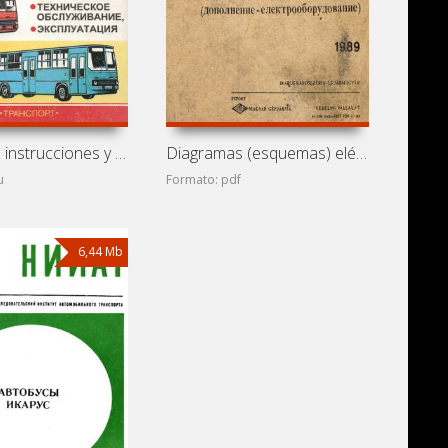
Manual de instrucciones y mantenimiento de autobuses Ikarus
Diagramas (esquemas) eléctricos de autobuses Ikarus 250.59,
u
Formato: pdf
6,44 Mb