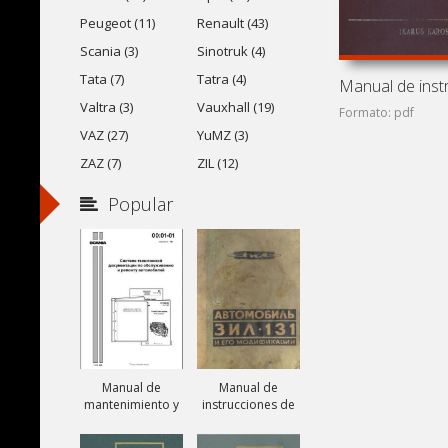
Peugeot (11)
Renault (43)
Scania (3)
Sinotruk (4)
Tata (7)
Tatra (4)
Valtra (3)
Vauxhall (19)
Formato: pdf
VAZ (27)
YuMZ (3)
ZAZ (7)
ZIL (12)
Popular
Manual de
Manual de
mantenimiento y
instrucciones de
reparación de
camiones ZIL-131,
camiones Scania
ZIL-131A y ZIL-