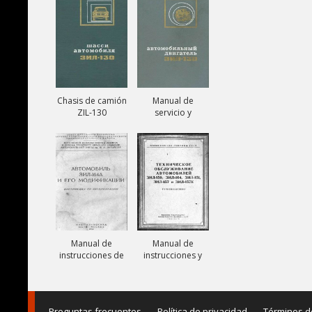
131V
Chasis de camión
Manual de
ZIL-130
servicio y
reparación de
motor ZIL-130
Manual de
Manual de
instrucciones de
instrucciones y
camiones ZIL-
mantenimiento
164A
de camiones ZIL-
150, ZIL-151, ZIL-
157,
Preguntas frecuentes
Política de privacidad
Términos d