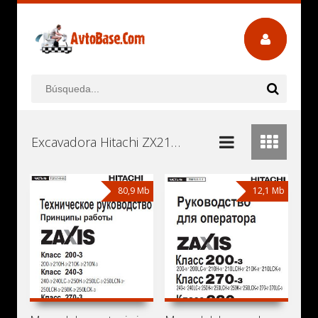
Excavadora Hitachi ZX210K-3 (Zaxis 210K-3) Manuales de Usuario, Manuales de Instrucciones (Reparación) y Mantenimiento Descargar Gratis
80,9 Mb
12,1 Mb