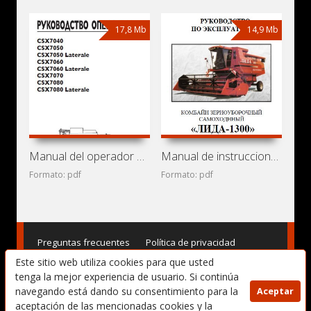
17,8 Mb
14,9 Mb
Manual del operador de cosechadoras New Holland CSX7040
Manual de instrucciones de cosechadora de cereales Lida-1300
Formato: pdf
Formato: pdf
Preguntas frecuentes
Política de privacidad
Este sitio web utiliza cookies para que usted
Términos de uso
DMCA
Contacto
tenga la mejor experiencia de usuario. Si continúa
navegando está dando su consentimiento para la
Aceptar
Copyright © 2017-2025. Manuales de Usuario, Manuales de
aceptación de las mencionadas cookies y la
Instrucciones (Reparación) y Mantenimiento, Manuales de