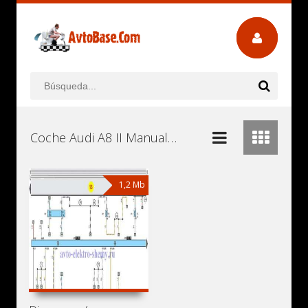
Coche Audi A8 II Manuales de Usuario, Manuales de Instrucciones (Reparación) y Mantenimiento Descargar Gratis
1,2 Mb