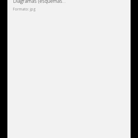
Diagramas (esquemas) eléctricos Audi A8 D3/4E (Audi A8 II)
Formato: jpg