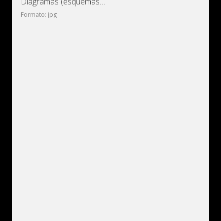
Diagramas (esquemas) eléctricos Audi 100 C4/4A
Formato: jpg