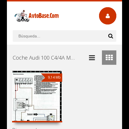
Coche Audi 100 C4/4A Manuales de Usuario, Manuales de Instrucciones (Reparación) y Mantenimiento Descargar Gratis
9,14 Mb