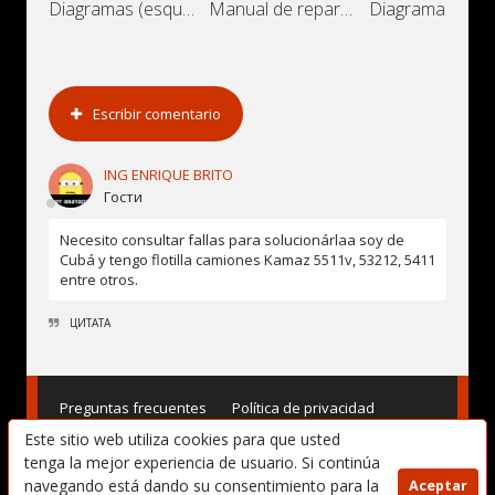
Diagramas (esquemas) eléctricos
Manual de reparación de coche Alfa
Escribir comentario
ING ENRIQUE BRITO
Гости
Necesito consultar fallas para solucionárlaa soy de
Cubá y tengo flotilla camiones Kamaz 5511v, 53212, 5411
entre otros.
ЦИТАТА
Preguntas frecuentes
Política de privacidad
Este sitio web utiliza cookies para que usted
Términos de uso
DMCA
Contacto
tenga la mejor experiencia de usuario. Si continúa
navegando está dando su consentimiento para la
Aceptar
Copyright © 2017-2025. Manuales de Usuario, Manuales de