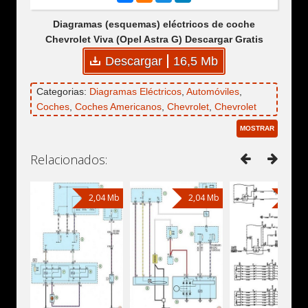
Diagramas (esquemas) eléctricos de coche
Chevrolet Viva (Opel Astra G) Descargar Gratis
Descargar
16,5 Mb
Categorias:
Diagramas Eléctricos
,
Automóviles
,
Coches
,
Coches Americanos
,
Chevrolet
,
Chevrolet
Viva
MOSTRAR
Relacionados:
2,04 Mb
2,04 Mb
2,53