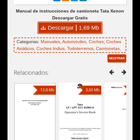
Manual de instrucciones de camioneta Tata Xenon
Descargar Gratis
Descargar
1,69 Mb
Categorias:
Manuales
,
Automóviles
,
Coches
,
Coches
Asiáticos
,
Coches Indios
,
Todoterrenos
,
Camionetas
,
Tata
,
Tata Xenon
MOSTRAR
Relacionados:
13,8 Mb
3,63 Mb
1,86