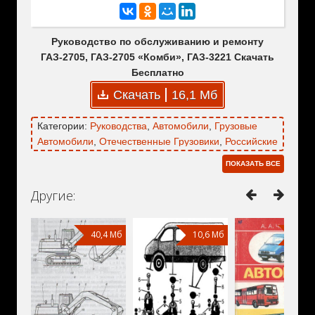
Руководство по обслуживанию и ремонту
ГАЗ-2705, ГАЗ-2705 «Комби», ГАЗ-3221 Скачать
Бесплатно
Скачать
16,1 Мб
Категории:
Руководства
,
Автомобили
,
Грузовые
Автомобили
,
Отечественные Грузовики
,
Российские
Грузовики
,
Автобусы
,
Микроавтобусы
,
ГаЗ
,
ПОКАЗАТЬ ВСЕ
ГаЗ-2705
,
ГаЗ-2705 «Комби»
,
ГаЗ-3221
Другие:
40,4 Мб
10,6 Мб
4,83