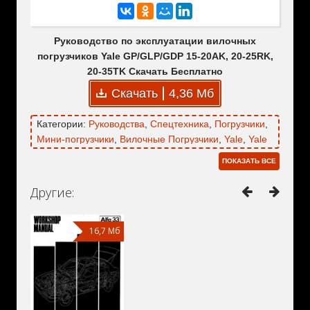
Руководство по эксплуатации вилочных
погрузчиков Yale GP/GLP/GDP 15-20AK, 20-25RK,
20-35TK Скачать Бесплатно
Скачать
4,36 Мб
Категории:
Руководства
,
Спецтехника
,
Погрузчики
,
Мини-погрузчики
,
Вилочные Погрузчики
,
Yale
,
Yale
GDP
,
Yale GDP 15AK
,
Yale GDP 18AK
,
Yale GDP
ПОКАЗАТЬ ВСЕ
20AK
,
Yale GDP 20RK
,
Yale GDP 20TK
,
Yale GDP
25RK
,
Yale GDP 25TK
,
Yale GDP 30TK
,
Yale GDP
Другие:
35TKG
,
Yale GLP
,
Yale GLP 15AK
,
Yale GLP 18AK
,
Yale GLP 20AK
,
Yale GLP 20RK
,
Yale GLP 20TK
,
Yale GLP 25RK
16,7 Мб
,
Yale GLP 25TK
,
Yale GLP 30TK
,
Yale GLP 35TKG
,
Yale GP
,
Yale GP 15AK
,
Yale GP
18AK
,
Yale GP 20AK
,
Yale GP 20RK
,
Yale GP 20TK
,
Yale GP 25RK
,
Yale GP 25TK
,
Yale GP 30TK
,
Yale
GP 35TKG