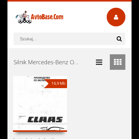
Silnik Mercedes-Benz OM441 Instrukcje Obsługi, Książki Serwisowe i Naprawy Download - Pobierz za Darmo
16,9 Mb