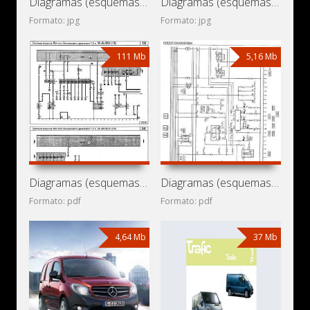
Diagramas (esquemas) eléctricos de minibuses Volkswagen
Diagramas (esquemas) eléctricos de minibús Volkswagen
Formato: jpg
Formato: jpg
111 Mb
5,16 Mb
Diagramas (esquemas) eléctricos de monovolúmenes Volkswagen
Diagramas (esquemas) eléctricos de camiones Iveco EuroStar
Formato: pdf
Formato: pdf
4,64 Mb
37 Mb