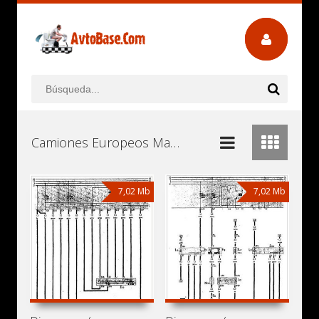
Camiones Europeos Manuales de Usuario, Manuales de Instrucciones (Reparación) y Mantenimiento Descargar Gratis
7,02 Mb
7,02 Mb