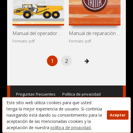
Manual del operador de volquete Volvo A60H
Manual de reparación de camión Tatra T163-370SKT
Formato: pdf
Formato: pdf
1
2
Preguntas frecuentes
Política de privacidad
Este sitio web utiliza cookies para que usted
Términos de uso
DMCA
Contacto
tenga la mejor experiencia de usuario. Si continúa
navegando está dando su consentimiento para la
Aceptar
Copyright © 2017-2025. Manuales de Usuario, Manuales de
aceptación de las mencionadas cookies y la
Instrucciones (Reparación) y Mantenimiento, Manuales de
Taller para Vehículos - AvtoBase.Com
aceptación de nuestra
política de privacidad.