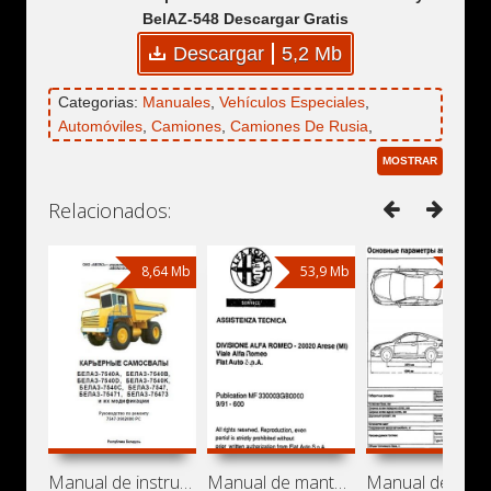
BelAZ-548 Descargar Gratis
Descargar
5,2 Mb
Categorias:
Manuales
,
Vehículos Especiales
,
Automóviles
,
Camiones
,
Camiones De Rusia
,
Camiones Bielorrusos
,
Camiones Soviéticos
,
MOSTRAR
Volquetes
,
Camiones Mineros
,
BelAZ
,
BelAZ-540
,
BelAZ-548
Relacionados:
8,64 Mb
53,9 Mb
31,9
Manual de instrucciones de camiones
Manual de mantenimiento y reparación de