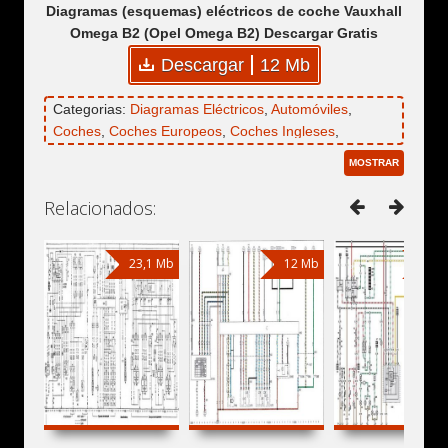
Diagramas (esquemas) eléctricos de coche Vauxhall
Omega B2 (Opel Omega B2) Descargar Gratis
Descargar
12 Mb
Categorias:
Diagramas Eléctricos
,
Automóviles
,
Coches
,
Coches Europeos
,
Coches Ingleses
,
Vauxhall
,
Vauxhall Omega
,
Vauxhall Omega B
,
MOSTRAR
Vauxhall Omega B2
Relacionados:
23,1 Mb
12 Mb
8,2