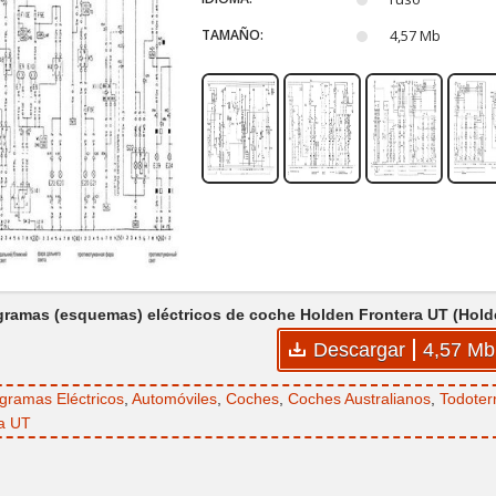
TAMAÑO:
4,57 Mb
gramas (esquemas) eléctricos de coche Holden Frontera UT (Holden
Descargar
4,57 Mb
gramas Eléctricos
,
Automóviles
,
Coches
,
Coches Australianos
,
Todoter
a UT