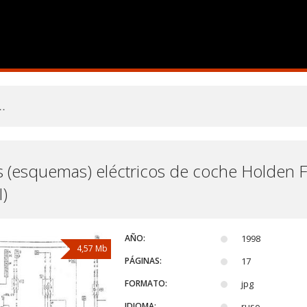
 (esquemas) eléctricos de coche Holden Fr
I)
AÑO:
1998
4,57 Mb
PÁGINAS:
17
FORMATO:
jpg
IDIOMA:
ruso