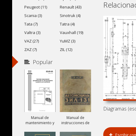
Relaciona
Peugeot (11)
Renault (43)
Scania (3)
Sinotruk (4)
Tata (7)
Tatra (4)
Valtra (3)
Vauxhall (19)
VAZ (27)
YuMZ (3)
ZAZ (7)
ZIL (12)
Popular
Manual de
Manual de
mantenimiento y
instrucciones de
reparación de
camiones ZIL-131,
camiones Scania
ZIL-131A y ZIL-
Escribir co