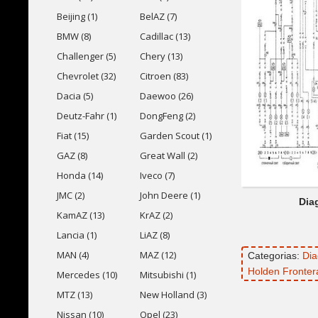
Beijing (1)
BelAZ (7)
BMW (8)
Cadillac (13)
Challenger (5)
Chery (13)
Chevrolet (32)
Citroen (83)
Dacia (5)
Daewoo (26)
Deutz-Fahr (1)
DongFeng (2)
Fiat (15)
Garden Scout (1)
GAZ (8)
Great Wall (2)
Honda (14)
Iveco (7)
JMC (2)
John Deere (1)
Dia
KamAZ (13)
KrAZ (2)
Lancia (1)
LiAZ (8)
MAN (4)
MAZ (12)
Categorias:
Dia
Holden Fronter
Mercedes (10)
Mitsubishi (1)
MTZ (13)
New Holland (3)
Nissan (10)
Opel (23)