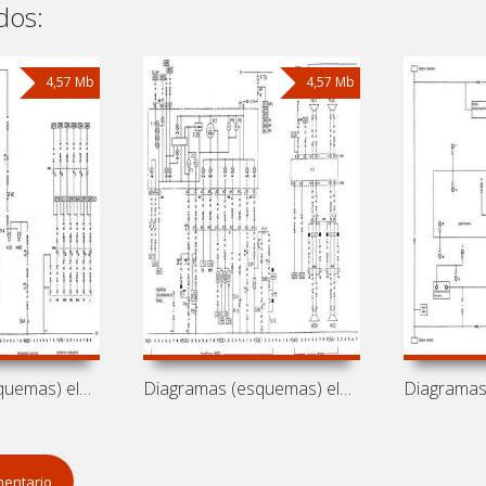
dos:
4,57 Mb
4,57 Mb
Diagramas (esquemas) eléctricos de
Diagramas (esquemas) eléctricos de
mentario