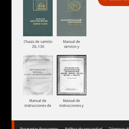
131V
Chasis de camión
Manual de
ZIL-130
servicio y
reparación de
motor ZIL-130
Manual de
Manual de
instrucciones de
instrucciones y
camiones ZIL-
mantenimiento
164A
de camiones ZIL-
150, ZIL-151, ZIL-
157,
Preguntas frecuentes
Política de privacidad
Términos d