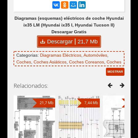
Diagramas (esquemas) eléctricos de coche Hyundai
ix35 LM (Hyundai ix35 I, Hyundai Tucson II)
Descargar Gratis
Descargar
21,7 Mb
Categorias:
Diagramas Eléctricos
,
Automóviles
,
Coches
,
Coches Asiáticos
,
Coches Coreanos
,
Coches
Surcoreanos
,
Todocaminos
,
Hyundai
,
Hyundai ix35
,
MOSTRAR
Hyundai ix35 I
,
Hyundai ix35 LM
Relacionados:
21,7 Mb
7,44 Mb
24,4