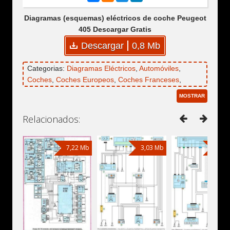
Diagramas (esquemas) eléctricos de coche Peugeot
405 Descargar Gratis
Descargar
0,8 Mb
Categorias:
Diagramas Eléctricos
,
Automóviles
,
Coches
,
Coches Europeos
,
Coches Franceses
,
Peugeot
,
Peugeot 405
MOSTRAR
Relacionados:
7,22 Mb
3,03 Mb
3,03