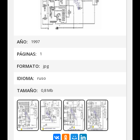
AÑO:
1997
PÁGINAS:
1
FORMATO:
jpg
IDIOMA:
ruso
TAMAÑO:
0,8 Mb