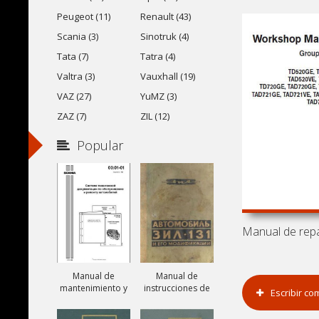
Peugeot (11)
Renault (43)
Scania (3)
Sinotruk (4)
Tata (7)
Tatra (4)
Valtra (3)
Vauxhall (19)
VAZ (27)
YuMZ (3)
ZAZ (7)
ZIL (12)
Popular
Manual de
Manual de
mantenimiento y
instrucciones de
Escribir co
reparación de
camiones ZIL-131,
camiones Scania
ZIL-131A y ZIL-