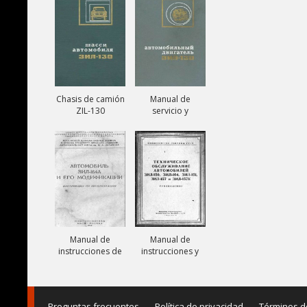
131V
Chasis de camión
Manual de
ZIL-130
servicio y
reparación de
motor ZIL-130
Manual de
Manual de
instrucciones de
instrucciones y
camiones ZIL-
mantenimiento
164A
de camiones ZIL-
150, ZIL-151, ZIL-
157,
Preguntas frecuentes
Política de privacidad
Términos d