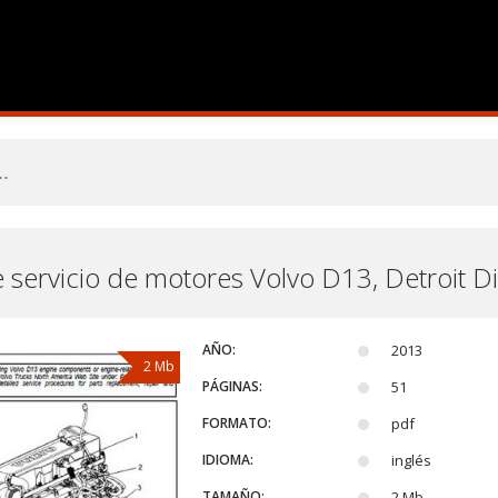
servicio de motores Volvo D13, Detroit Di
AÑO:
2013
2 Mb
PÁGINAS:
51
FORMATO:
pdf
IDIOMA:
inglés
TAMAÑO:
2 Mb