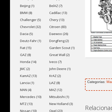
Beijing (1)
BelAZ (7)
BMW (8)
Cadillac (13)
Challenger (5)
Chery (13)
Chevrolet (32)
Citroen (83)
Dacia (5)
Daewoo (26)
Deutz-Fahr (1)
DongFeng (2)
Fiat (15)
Garden Scout (1)
GAZ (8)
Great Wall (2)
Honda (14)
Iveco (7)
JMC (2)
John Deere (1)
KamAZ (13)
KrAZ (2)
Categorias:
Ma
Lancia (1)
LiAZ (8)
MAN (4)
MAZ (12)
Mercedes (10)
Mitsubishi (1)
MTZ (13)
New Holland (3)
Relaciona
Nissan (10)
Opel (23)