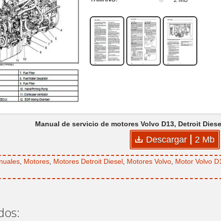
Manual de servicio de motores Volvo D13, Detroit Diese
Descargar
2 Mb
nuales
,
Motores
,
Motores Detroit Diesel
,
Motores Volvo
,
Motor Volvo D
dos: