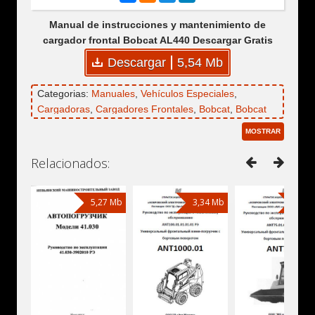
Manual de instrucciones y mantenimiento de
cargador frontal Bobcat AL440 Descargar Gratis
Descargar
5,54 Mb
Categorias:
Manuales
,
Vehículos Especiales
,
Cargadoras
,
Cargadores Frontales
,
Bobcat
,
Bobcat
AL440
MOSTRAR
Relacionados:
5,27 Mb
3,34 Mb
1,73