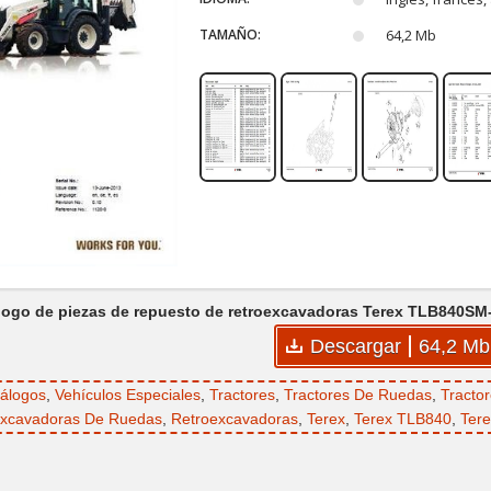
TAMAÑO:
64,2 Mb
logo de piezas de repuesto de retroexcavadoras Terex TLB840SM-T
Descargar
64,2 Mb
álogos
,
Vehículos Especiales
,
Tractores
,
Tractores De Ruedas
,
Tracto
xcavadoras De Ruedas
,
Retroexcavadoras
,
Terex
,
Terex TLB840
,
Ter