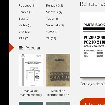
Relaciona
Peugeot (11)
Renault (43)
Scania (3)
Sinotruk (4)
Tata (7)
Tatra (4)
Valtra (3)
Vauxhall (19)
VAZ (27)
YuMZ (3)
ZAZ (7)
ZIL (12)
Popular
Manual de
Manual de
mantenimiento y
instrucciones de
reparación de
camiones ZIL-131,
camiones Scania
ZIL-131A y ZIL-
Escribir co