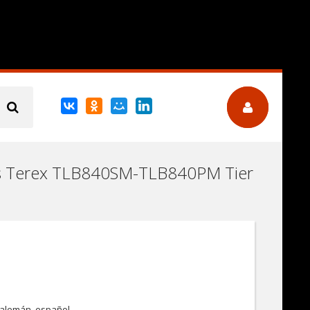
ras Terex TLB840SM-TLB840PM Tier
, alemán, español