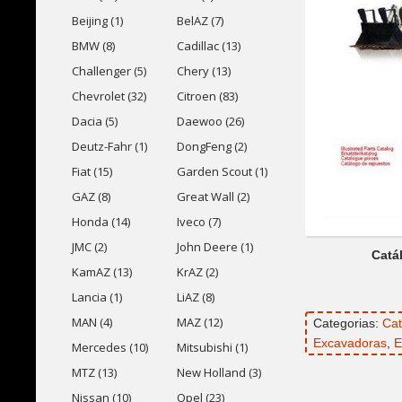
Beijing (1)
BelAZ (7)
BMW (8)
Cadillac (13)
Challenger (5)
Chery (13)
Chevrolet (32)
Citroen (83)
Dacia (5)
Daewoo (26)
Deutz-Fahr (1)
DongFeng (2)
Fiat (15)
Garden Scout (1)
GAZ (8)
Great Wall (2)
Honda (14)
Iveco (7)
JMC (2)
John Deere (1)
Catá
KamAZ (13)
KrAZ (2)
Lancia (1)
LiAZ (8)
MAN (4)
MAZ (12)
Categorias:
Cat
Excavadoras
,
E
Mercedes (10)
Mitsubishi (1)
MTZ (13)
New Holland (3)
Nissan (10)
Opel (23)