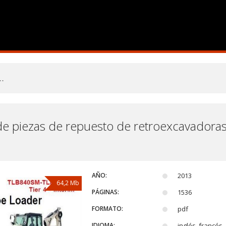
de piezas de repuesto de retroexcavado
m
AÑO:
2013
64,2 Mb
PÁGINAS:
1536
FORMATO:
pdf
IDIOMA:
inglés, francés