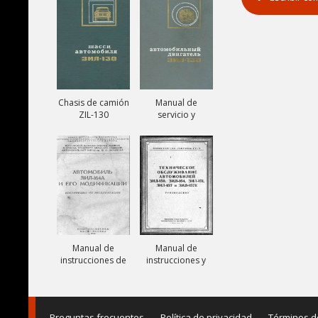
131V
Chasis de camión
Manual de
ZIL-130
servicio y
reparación de
motor ZIL-130
Manual de
Manual de
instrucciones de
instrucciones y
camiones ZIL-
mantenimiento
164A
de camiones ZIL-
150, ZIL-151, ZIL-
157,
Preguntas frecuentes
Política de privacidad
Términos d