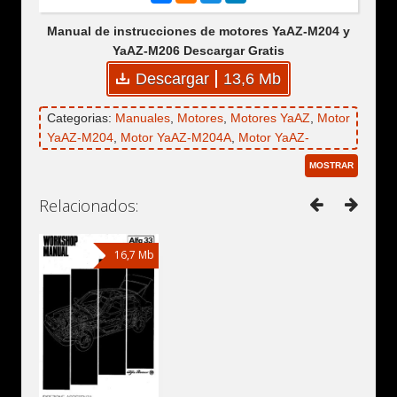
Manual de instrucciones de motores YaAZ-M204 y
YaAZ-M206 Descargar Gratis
Descargar
13,6 Mb
Categorias:
Manuales
,
Motores
,
Motores YaAZ
,
Motor
YaAZ-M204
,
Motor YaAZ-M204A
,
Motor YaAZ-
M204V
,
Motor YaAZ-M204G
,
Motor YaAZ-M204K
,
MOSTRAR
Motor YaAZ-M206
,
Motor YaAZ-M206A
,
Motor YaAZ-
M206B
,
Motor YaAZ-M206I
,
Motor de arranque ST-
Relacionados:
26
,
Alternador G-270A
,
Embrague YaAZ-M204
,
Embrague YaAZ-M206
16,7 Mb