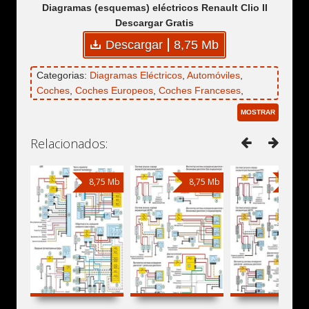
Diagramas (esquemas) eléctricos Renault Clio II
Descargar Gratis
Descargar
8,75 Mb
Categorias:
Diagramas Eléctricos
,
Automóviles
,
Coches
,
Coches Europeos
,
Coches Franceses
,
Renault
,
Renault Clio
,
Renault Clio II
MOSTRAR
Relacionados:
8,75 Mb
8,75 Mb
8,75