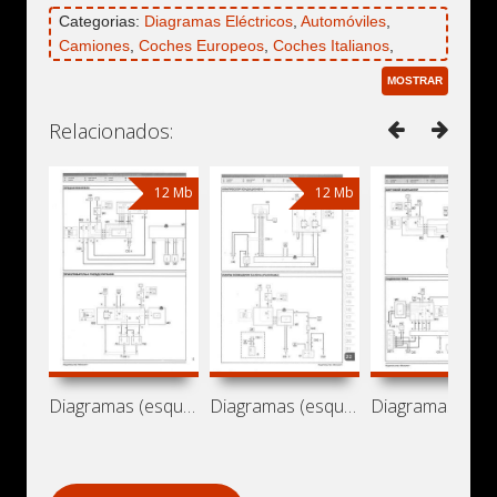
Categorias:
Diagramas Eléctricos
,
Automóviles
,
Camiones
,
Coches Europeos
,
Coches Italianos
,
Autobuses
,
Minibuses
,
Fiat
,
Fiat Ducato
,
Fiat Ducato
MOSTRAR
II
Relacionados:
12 Mb
12 Mb
12
Diagramas (esquemas) eléctricos Fiat
Diagramas (esquemas) eléctricos Fiat