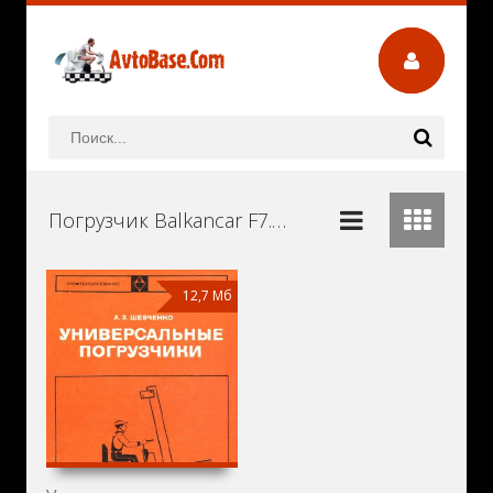
Погрузчик Balkancar F7.EU10.25 Руководства и Инструкции по Ремонту и Эксплуатации Скачать Бесплатно
12,7 Мб